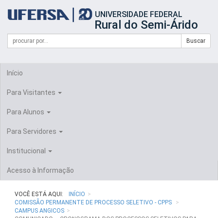
Início
UNIVERSIDADE FEDERAL
do
Rural do Semi-Árido
cabeçalho
do
Campo
Formulário
Buscar
portal
de
da
de
busca
UFERSA
Busca
Início
Para Visitantes
Para Alunos
Para Servidores
Institucional
Acesso à Informação
VOCÊ ESTÁ AQUI:
INÍCIO
COMISSÃO PERMANENTE DE PROCESSO SELETIVO - CPPS
CAMPUS ANGICOS